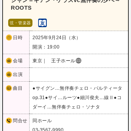
ジャン＝ギアン・ケラスvc無伴奏の夕べ～
ROOTS
弦・管楽器
日時
2025年9月24日（水）
開演：19:00
会場
東京｜
王子ホール
出演
曲目
●サイグン…無伴奏チェロ・パルティータ
op.31●サイ…ルーツ●細川俊夫…線Ⅱ●コ
ダーイ…無伴奏チェロ・ソナタ
問合せ
同ホール
03-3567-9990