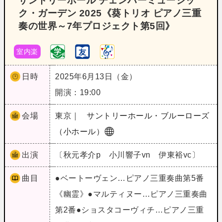
サントリーホール チェンバーミュージッ
ク・ガーデン 2025《葵トリオ ピアノ三重
奏の世界～7年プロジェクト第5回》
室内楽
日時
2025年6月13日（金）
開演：19:00
会場
東京｜
サントリーホール・ブルーローズ
（小ホール）
出演
〔秋元孝介p 小川響子vn 伊東裕vc〕
曲目
●ベートーヴェン…ピアノ三重奏曲第5番
《幽霊》●マルティヌー…ピアノ三重奏曲
第2番●ショスタコーヴィチ…ピアノ三重