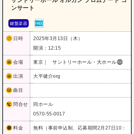
サントリーホール オルガン プロムナード コ
ンサート
鍵盤楽器
日時
2025年3月13日（木）
開演：12:15
会場
東京｜
サントリーホール・大ホール
出演
大平健介org
曲目
問合せ
同ホール
0570-55-0017
料金
無料（事前申込制、応募期間2月27日10：