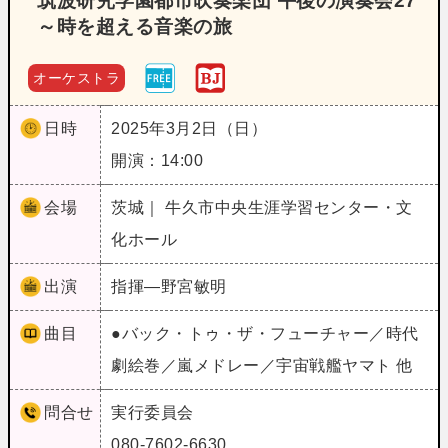
筑波研究学園都市吹奏楽団 午後の演奏会27
～時を超える音楽の旅
オーケストラ
日時
2025年3月2日（日）
開演：14:00
会場
茨城｜ 牛久市中央生涯学習センター・文
化ホール
出演
指揮―野宮敏明
曲目
●バック・トゥ・ザ・フューチャー／時代
劇絵巻／嵐メドレー／宇宙戦艦ヤマト 他
問合せ
実行委員会
080-7602-6630