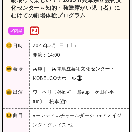
劇場って楽しい！！2025in兵庫県立芸術文
化センター～知的・発達障がい児（者）に
むけての劇場体験プログラム
室内楽
日時
2025年3月1日（土）
開演：14:00
会場
兵庫｜
兵庫県立芸術文化センター・
KOBELCO大ホール
出演
ワーヘリ〔外囿祥一郎eup 次田心平
tub〕 松本望p
曲目
●モンティ…チャールダーシュ●アメイジ
ング・グレイス 他