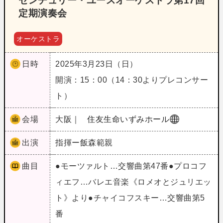
センチュリー・ユースオーケストラ第17回
定期演奏会
オーケストラ
日時
2025年3月23日（日）
開演：15：00（14：30よりプレコンサー
ト）
会場
大阪｜
住友生命いずみホール
出演
指揮ー飯森範親
曲目
●モーツァルト…交響曲第47番●プロコフ
ィエフ…バレエ音楽《ロメオとジュリエッ
ト》より●チャイコフスキー…交響曲第5
番