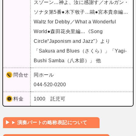
スゾーン…神よ、汝に感謝す／オルガン・
ソナタ第5番●木下牧子…鷗●宮本貴奈編…
Waltz for Debby／What a Wonderful
World●森田花央里編…《Song
Circle“Japonism and Jazz"》より
「Sakura and Blues（さくら）」「Yagi‐
Bushi Samba（八木節）」 他
問合せ
同ホール
044-520-0200
料金
1000 託児可
演奏パートの略称表記について