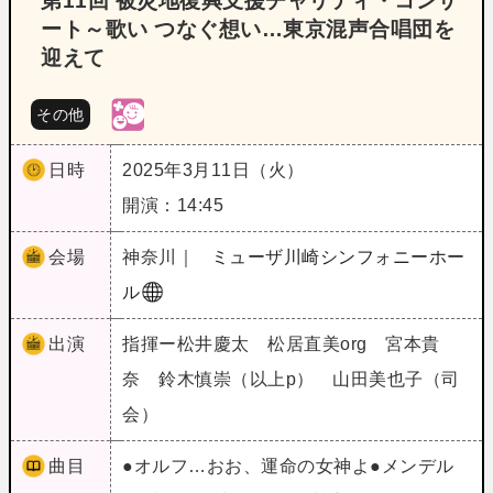
第11回 被災地復興支援チャリティ・コンサ
ート～歌い つなぐ想い…東京混声合唱団を
迎えて
その他
日時
2025年3月11日（火）
開演：14:45
会場
神奈川｜
ミューザ川崎シンフォニーホー
ル
出演
指揮ー松井慶太 松居直美org 宮本貴
奈 鈴木慎崇（以上p） 山田美也子（司
会）
曲目
●オルフ…おお、運命の女神よ●メンデル