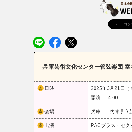
←「コン
兵庫芸術文化センター管弦楽団 室内
日時
2025年3月21日
開演：14:00
会場
兵庫｜
兵庫県立
出演
PACブラス・セク