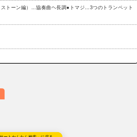
（ストーン編）…協奏曲ヘ長調●トマジ…3つのトランペット
サートかんたん検索」に戻る