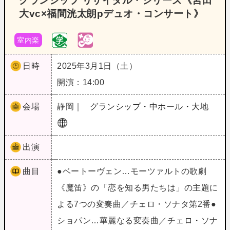
グランシップ リサイタル・シリーズ《宮田
大vc×福間洸太朗pデュオ・コンサート》
室内楽
日時
2025年3月1日（土）
開演：14:00
会場
静岡｜
グランシップ・中ホール・大地
出演
曲目
●ベートーヴェン…モーツァルトの歌劇
《魔笛》の「恋を知る男たちは」の主題に
よる7つの変奏曲／チェロ・ソナタ第2番●
ショパン…華麗なる変奏曲／チェロ・ソナ