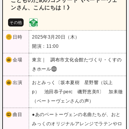
こどものためのコンサート《ベートーヴェ
ンさん、こんにちは！》
その他
日時
2025年3月20日（木）
開演：11:00
会場
東京｜
調布市文化会館たづくり・くすの
きホール
出演
おとみっく〔坂本夏樹 星野響（以上
p） 池田恭子perc 磯野恵美fl〕 加耒徹
（ベートーヴェンさんの声）
曲目
●あのベートーヴェンの名曲たちが、おと
みっくのオリジナルアレンジでラテンやロ