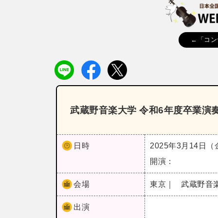
←「コン
武蔵野音楽大学 令和6年度卒業演
日時
2025年3月14日
開演：
会場
東京｜
武蔵野音
出演