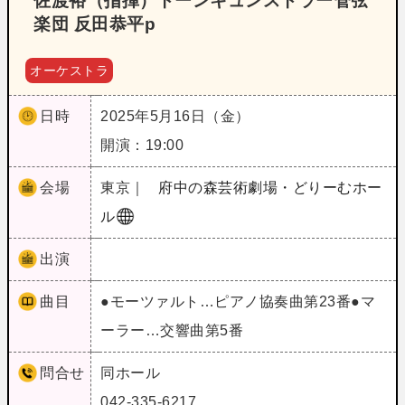
佐渡裕（指揮）トーンキュンストラー管弦
楽団 反田恭平p
オーケストラ
日時
2025年5月16日（金）
開演：19:00
会場
東京｜
府中の森芸術劇場・どりーむホー
ル
出演
曲目
●モーツァルト…ピアノ協奏曲第23番●マ
ーラー…交響曲第5番
問合せ
同ホール
042-335-6217