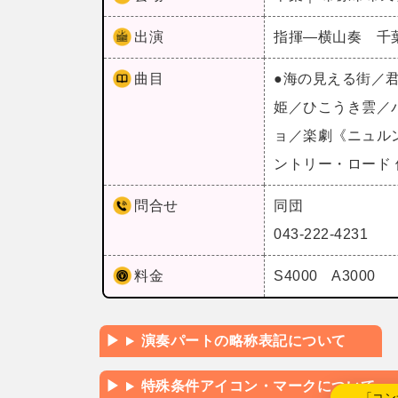
出演
指揮―横山奏 千
曲目
●海の見える街／
姫／ひこうき雲／
ョ／楽劇《ニュル
ントリー・ロード
問合せ
同団
043-222-4231
料金
S4000 A3000
演奏パートの略称表記について
特殊条件アイコン・マークについて
←「コン