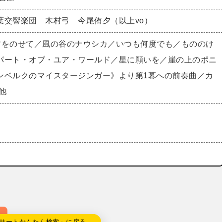
葉交響楽団 木村弓 今尾侑夕（以上vo）
君をのせて／風の谷のナウシカ／いつも何度でも／もののけ
パート・オブ・ユア・ワールド／星に願いを／崖の上のポニ
ンベルクのマイスタージンガー》より第1幕への前奏曲／カ
 他
サートかんたん検索」に戻る