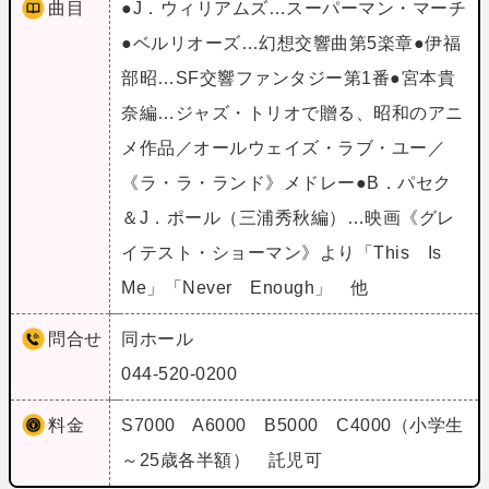
曲目
●J．ウィリアムズ…スーパーマン・マーチ
●ベルリオーズ…幻想交響曲第5楽章●伊福
部昭…SF交響ファンタジー第1番●宮本貴
奈編…ジャズ・トリオで贈る、昭和のアニ
メ作品／オールウェイズ・ラブ・ユー／
《ラ・ラ・ランド》メドレー●B．パセク
＆J．ポール（三浦秀秋編）…映画《グレ
イテスト・ショーマン》より「This Is
Me」「Never Enough」 他
問合せ
同ホール
044-520-0200
料金
S7000 A6000 B5000 C4000（小学生
～25歳各半額） 託児可