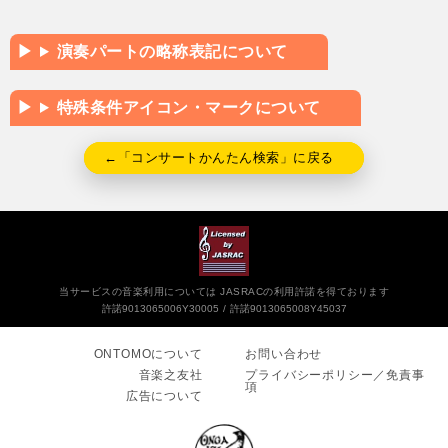
演奏パートの略称表記について
特殊条件アイコン・マークについて
←「コンサートかんたん検索」に戻る
当サービスの音楽利用については JASRACの利用許諾を得ております
許諾9013065006Y30005
許諾9013065008Y45037
ONTOMOについて
お問い合わせ
音楽之友社
プライバシーポリシー／免責事
項
広告について