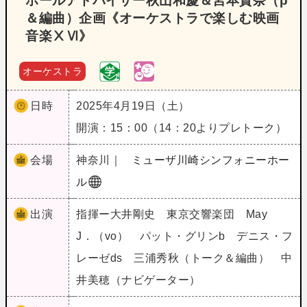
ホールアドバイザー秋山和慶＆宮本貴奈（p
＆編曲）企画《オーケストラで楽しむ映画
音楽ⅩⅥ》
オーケストラ
日時
2025年4月19日（土）
開演：15：00（14：20よりプレトーク）
会場
神奈川｜
ミューザ川崎シンフォニーホー
ル
出演
指揮ー大井剛史 東京交響楽団 May
J．（vo） パット・グリンb デニス・フ
レーゼds 三浦秀秋（トーク＆編曲） 中
井美穂（ナビゲーター）