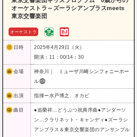
東京交響楽団キッズプログラム 0歳からの
オーケストラ～ズーラシアンブラスmeets
東京交響楽団
オーケストラ
日時
2025年4月29日（火）
開演：11：00/14：30
会場
神奈川｜
ミューザ川崎シンフォニーホー
ル
出演
指揮ー水戸博之、オカピ
曲目
●追榮祥…どうぶつ祝典序曲●アンダーソ
ン…クラリネット・キャンディ●ズーラシ
アンブラス＆東京交響楽団のアンサンブル