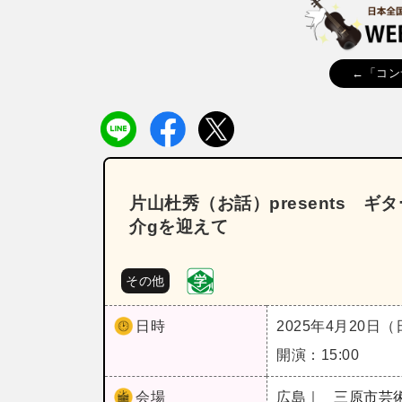
←「コン
片山杜秀（お話）presents 
介gを迎えて
その他
日時
2025年4月20日
開演：15:00
会場
広島｜
三原市芸