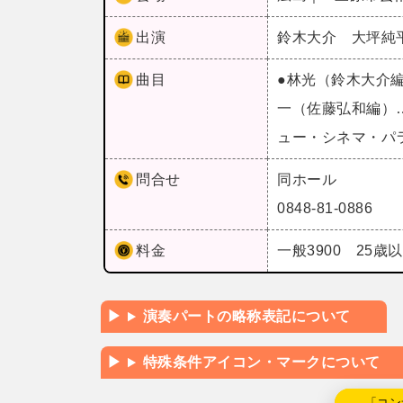
出演
鈴木大介 大坪純
曲目
●林光（鈴木大介
一（佐藤弘和編）
ュー・シネマ・パ
問合せ
同ホール
0848-81-0886
料金
一般3900 25歳以
演奏パートの略称表記について
特殊条件アイコン・マークについて
←「コン