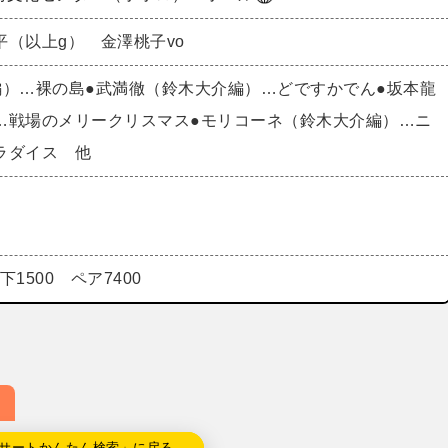
平（以上g） 金澤桃子vo
編）…裸の島●武満徹（鈴木大介編）…どですかでん●坂本龍
…戦場のメリークリスマス●モリコーネ（鈴木大介編）…ニ
ラダイス 他
下1500 ペア7400
サートかんたん検索」に戻る