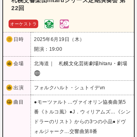
札幌交響楽団hitaruシリーズ定期演奏会 第
22回
オーケストラ
日時
2025年6月19日（木）
開演：19:00
会場
北海道｜
札幌文化芸術劇場hitaru・劇場
出演
フォルクハルト・シュトイデvn
曲目
●モーツァルト…ヴァイオリン協奏曲第5
番《トルコ風》●J．ウィリアムズ…《シン
ドラーのリスト》からの3つの小品●ドヴ
ォルジャーク…交響曲第8番