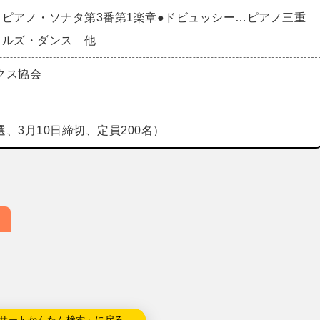
…ピアノ・ソナタ第3番第1楽章●ドビュッシー…ピアノ三重
トルズ・ダンス 他
クス協会
、3月10日締切、定員200名）
サートかんたん検索」に戻る