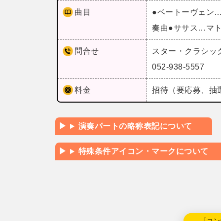
曲目
●ベートーヴェン
奏曲●ササス…マ
問合せ
スター・クラシッ
052-938-5557
料金
招待（要応募、抽選
演奏パートの略称表記について
特殊条件アイコン・マークについて
←「コン