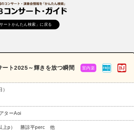
サートかんたん検索」に戻る
ート2025～輝きを放つ瞬間
室内楽
（日）
アターAoi
上p） 勝諒平perc 他