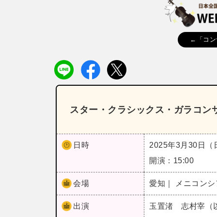
←「コン
スター・クラシックス・ガラコンサ
日時
2025年3月30日
開演：15:00
会場
愛知｜ メニコンシ
出演
玉置渚 志村宰（以