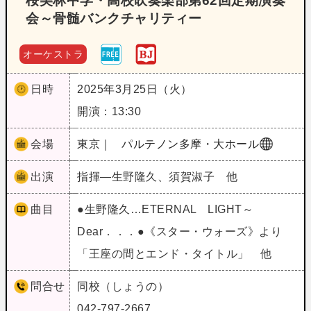
桜美林中学・高校吹奏楽部第62回定期演奏
会～骨髄バンクチャリティー
オーケストラ
日時
2025年3月25日（火）
開演：13:30
会場
東京｜
パルテノン多摩・大ホール
出演
指揮―生野隆久、須賀淑子 他
曲目
●生野隆久…ETERNAL LIGHT～
Dear．．．●《スター・ウォーズ》より
「王座の間とエンド・タイトル」 他
問合せ
同校（しょうの）
042-797-2667