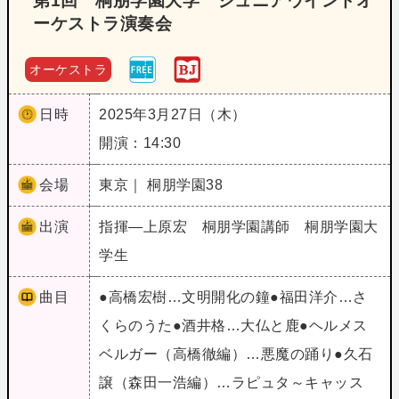
第1回 桐朋学園大学 ジュニアウインドオ
ーケストラ演奏会
オーケストラ
日時
2025年3月27日（木）
開演：14:30
会場
東京｜ 桐朋学園38
出演
指揮―上原宏 桐朋学園講師 桐朋学園大
学生
曲目
●高橋宏樹…文明開化の鐘●福田洋介…さ
くらのうた●酒井格…大仏と鹿●ヘルメス
ベルガー（高橋徹編）…悪魔の踊り●久石
譲（森田一浩編）…ラピュタ～キャッス