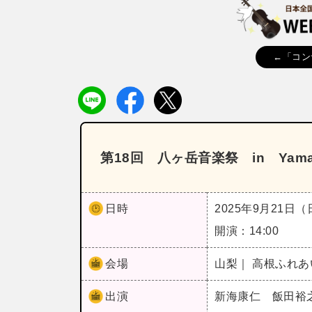
←「コン
第18回 八ヶ岳音楽祭 in Yama
日時
2025年9月21日
開演：14:00
会場
山梨｜ 高根ふれ
出演
新海康仁 飯田裕