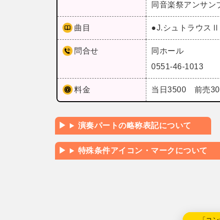
同音楽祭アンサン
曲目
●J.シュトラウ
問合せ
同ホール
0551-46-1013
料金
当日3500 前売3
演奏パートの略称表記について
特殊条件アイコン・マークについて
←「コン