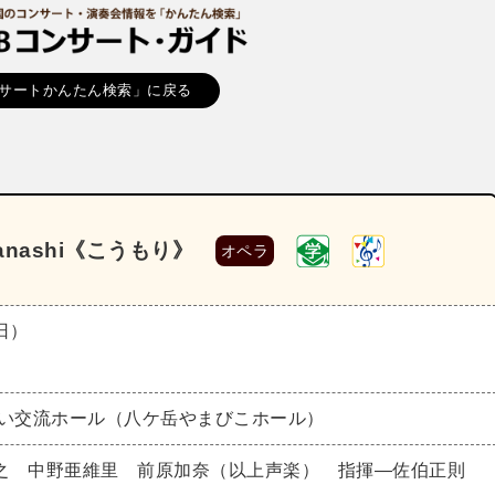
サートかんたん検索」に戻る
nashi《こうもり》
オペラ
（日）
あい交流ホール（八ケ岳やまびこホール）
之 中野亜維里 前原加奈（以上声楽） 指揮―佐伯正則