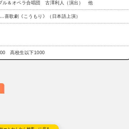
ブル＆オペラ合唱団 古澤利人（演出） 他
スⅡ…喜歌劇《こうもり》（日本語上演）
000 高校生以下1000
サートかんたん検索」に戻る