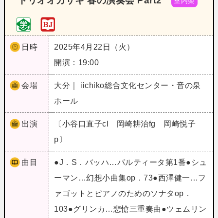
トリオオカザキ 春の演奏会 Part2
室内楽
日時
2025年4月22日（火）
開演：19:00
会場
大分｜ iichiko総合文化センター・音の泉
ホール
出演
〔小谷口直子cl 岡崎耕治fg 岡崎悦子
p〕
曲目
●J．S．バッハ…パルティータ第1番●シュ
ーマン…幻想小曲集op．73●西澤健一…フ
ァゴットとピアノのためのソナタop．
103●グリンカ…悲愴三重奏曲●ツェムリン