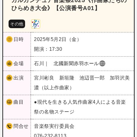
ガルガンチュア音楽祭2025《作曲家たちの
ひらめき大会》【公演番号A01】
その他
日時
2025年5月2日（金）
開演：17:30
会場
石川｜
北國新聞赤羽ホール
出演
宮川彬良 新垣隆 池辺晋一郎 加羽沢美
濃（以上作曲家）
曲目
●現代を生きる人気作曲家4人による音楽
祭の名物ステージ
問合せ
音楽祭実行委員会
076-232-8113