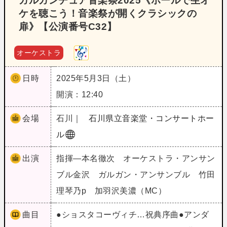
ガルガンチュア音楽祭2025《ホールで生オ
ケを聴こう！音楽祭が開くクラシックの
扉》【公演番号C32】
オーケストラ
日時
2025年5月3日（土）
開演：12:40
会場
石川｜
石川県立音楽堂・コンサートホー
ル
出演
指揮―本名徹次 オーケストラ・アンサン
ブル金沢 ガルガン・アンサンブル 竹田
理琴乃p 加羽沢美濃（MC）
曲目
●ショスタコーヴィチ…祝典序曲●アンダ