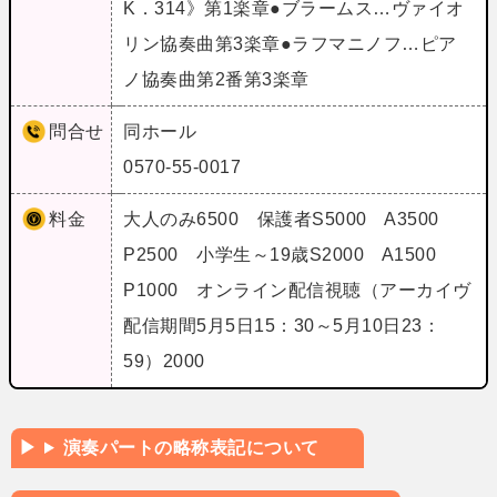
K．314》第1楽章●ブラームス…ヴァイオ
リン協奏曲第3楽章●ラフマニノフ…ピア
ノ協奏曲第2番第3楽章
問合せ
同ホール
0570-55-0017
料金
大人のみ6500 保護者S5000 A3500
P2500 小学生～19歳S2000 A1500
P1000 オンライン配信視聴（アーカイヴ
配信期間5月5日15：30～5月10日23：
59）2000
演奏パートの略称表記について