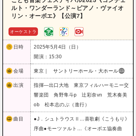
こども音楽フェスティバル2025《コンチェ
ルト・ワンダーランド～ピアノ・ヴァイオ
リン・オーボエ》【公演7】
オーケストラ
日時
2025年5月4日（日）
開演：15:30
会場
東京｜
サントリーホール・大ホール
出演
指揮―出口大地 東京フィルハーモニー交
響楽団 角野隼斗p 辻彩奈vn 荒木奏美
ob 松本志のぶ（進行）
曲目
●J．シュトラウスⅡ…喜歌劇《こうもり》
序曲●モーツァルト…《オーボエ協奏曲