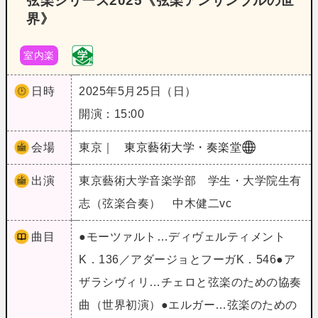
弦楽シリーズ2025《弦楽アンサンブルの世
界》
室内楽
日時
2025年5月25日（日）
開演：15:00
会場
東京｜
東京藝術大学・奏楽堂
出演
東京藝術大学音楽学部 学生・大学院生有
志（弦楽合奏） 中木健二vc
曲目
●モーツァルト…ディヴェルティメント
K．136／アダージョとフーガK．546●ア
ザラシヴィリ…チェロと弦楽のための協奏
曲（世界初演）●エルガー…弦楽のための