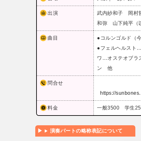
出演
武内紗和子 岡村
和弥 山下純平（
曲目
●コルンゴルド（
●フェルヘルスト
ワ…オステオブラ
ン 他
問合せ
https://sunbones.
料金
一般3500 学生2
演奏パートの略称表記について