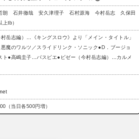
哲朗 石井徹哉 安久津理子 石村源海 今村岳志 久保田
以上tb）
今村岳志編）…《キングスロウ》より「メイン・タイトル」
…悪魔のワルツ／スライドリンク・ソニック●D．ブージョ
スト●高嶋圭子…パスピエ●ビゼー（今村岳志編）…カルメ
net
500（当日各500円増）