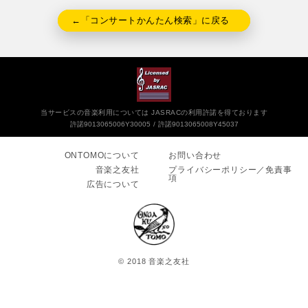
←「コンサートかんたん検索」に戻る
当サービスの音楽利用については JASRACの利用許諾を得ております
許諾9013065006Y30005
許諾9013065008Y45037
ONTOMOについて
お問い合わせ
音楽之友社
プライバシーポリシー／免責事
項
広告について
© 2018 音楽之友社