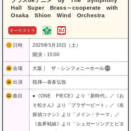
ブラスdeアニメ by The Symphony
Hall Super Brass～cooperate with
Osaka Shion Wind Orchestra
オーケストラ
日時
2025年5月10日（土）
開演：15:00
会場
大阪｜
ザ・シンフォニーホール
出演
指揮―喜多弘悦
曲目
●《ONE PIECE》より「新時代」／《お
そ松さん》より「ブラザービート」／《名
探偵コナン》より「メイン・テーマ」／
《血界戦線》より「シュガーソングとビタ