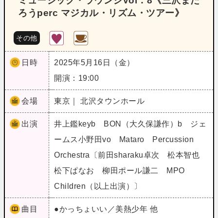
ミュージック・ラウンジVol．8《三沢また
ろうperc マジカル・リズム・ツアー》
その他
日時
2025年5月16日（金）
開演：19:00
会場
東京｜ 北沢タウンホール
出演
井上鑑keyb BON（大久保謙作）b ジェ
ームス小野田vo Mataro Percussion
Orchestra〔前田sharaku卓次 松本智也
松下ぱなお 柳田ポール謙二 MPO
Children（以上出演）〕
曲目
●かっちょいい／美熱少年 他