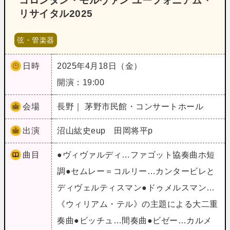
コロンタン・モルヴァン ユーフォニアム・
リサイタル2025
弦・管楽器
日時
2025年4月18日（金）
開演：19:00
会場
長野｜ 茅野市民館・コンサートホール
出演
沼山紘史eup 田岡将平p
曲目
●ヴィヴァルディ…ファゴット協奏曲ホ短
調●セムレー＝コルリー…カンタービレと
ディヴェルティスマン●ドゥメルスマン…
《ウィリアム・テル》の主題による大二重
奏曲●ビッチュ…間奏曲●ビゼー…カルメ