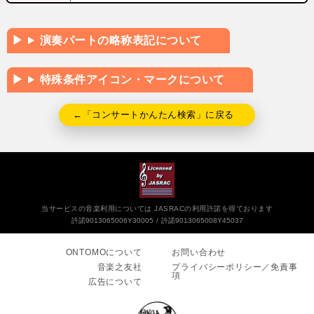
演奏パートの略称表記について
特殊条件アイコン・マークについて
←「コンサートかんたん検索」に戻る
当サービスの音楽利用については JASRACの利用許諾を得ております
許諾9013065006Y30005
許諾9013065008Y45037
ONTOMOについて
お問い合わせ
音楽之友社
プライバシーポリシー／免責事
項
広告について