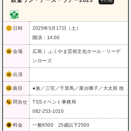
鼓童ワン・アース・ツアー2025
その他
日時
2025年5月17日（土）
開演：14:00
会場
広島｜ ふくやま芸術文化ホール・リーデ
ンローズ
出演
曲目
●族／三宅／千里馬／屋台囃子／大太鼓 他
問合せ
TSSイベント事務局
082-253-1010
料金
一般6500 25歳以下2500