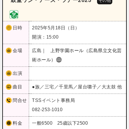
鼓童ワン・アース・ツアー2025
その他
日時
2025年5月18日（日）
開演：15:00
会場
広島｜
上野学園ホール（広島県立文化芸
術ホール）
出演
曲目
●族／三宅／千里馬／屋台囃子／大太鼓 他
問合せ
TSSイベント事務局
082-253-1010
料金
一般6500 25歳以下2500