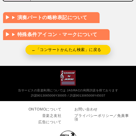
演奏パートの略称表記について
特殊条件アイコン・マークについて
←「コンサートかんたん検索」に戻る
当サービスの音楽利用については JASRACの利用許諾を得ております
許諾9013065006Y30005
許諾9013065008Y45037
ONTOMOについて
お問い合わせ
音楽之友社
プライバシーポリシー／免責事
項
広告について