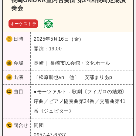
長崎OMURA室内合奏団 第24回長崎定期演
奏会
オーケストラ
日時
2025年5月16日（金）
開演：19:00
会場
長崎｜ 長崎市民会館・文化ホール
出演
〔松原勝也vn 他〕 安部まりあp
曲目
●モーツァルト…歌劇《フィガロの結婚》
序曲／ピアノ協奏曲第24番／交響曲第41
番《ジュピター》
問合せ
同団
0957-47-6537