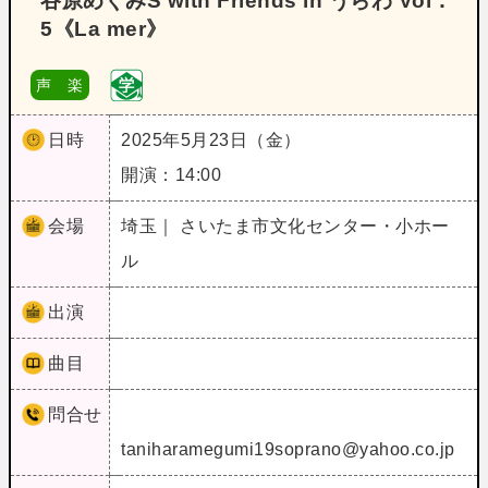
谷原めぐみS with Friends in うらわ Vol．
5《La mer》
声 楽
日時
2025年5月23日（金）
開演：14:00
会場
埼玉｜ さいたま市文化センター・小ホー
ル
出演
曲目
問合せ
taniharamegumi19soprano@yahoo.co.jp