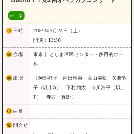
Buono！！第2回オペラガラコンサート
声 楽
日時
2025年5月24日（土）
開演：13:30
会場
東京｜ としま区民センター・多目的ホー
ル
出演
〔阿部祥子 内田稚菜 髙山美帆 矢野敦
子（以上S） 下村翔太 市川浩平（以上
T） 寺西一真Br〕
曲目
問合せ