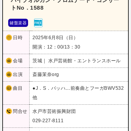
パイプオルガン・プロムナード・コンサー
トNo．1588
鍵盤楽器
日時
2025年6月8日（日）
開演：12：00/13：30
会場
茨城｜ 水戸芸術館・エントランスホール
出演
斎藤茉奈org
曲目
●J．S．バッハ…前奏曲とフーガBWV532
他
問合せ
水戸市芸術振興財団
029-227-8111