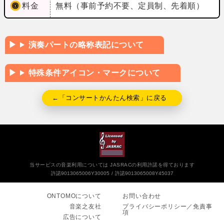
料金
無料（事前予約不要、定員制、先着順）
演奏パートの略称表記について
特殊条件アイコン・マークについて
←「コンサートかんたん検索」に戻る
当サービスの音楽利用については JASRACの利用許諾を得ております
許諾9013065006Y30005
許諾9013065008Y45037
ONTOMOについて
お問い合わせ
音楽之友社
プライバシーポリシー／免責事
項
広告について