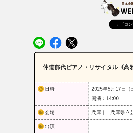
←「コン
仲道郁代ピアノ・リサイタル《高
日時
2025年5月17日
開演：14:00
会場
兵庫｜
兵庫県立芸
出演