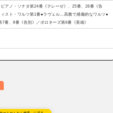
ピアノ・ソナタ第24番《テレーゼ》、25番、26番《告
フィスト・ワルツ第1番●ラヴェル…高雅で感傷的なワルツ●
第7番、9番《告別》／ポロネーズ第6番《英雄》
サートかんたん検索」に戻る