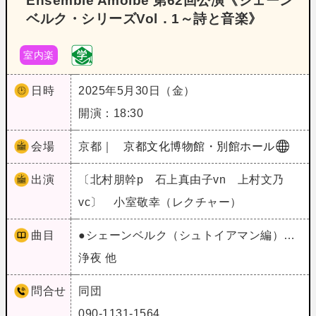
Ensemble Amoibe 第62回公演《シェーン
ベルク・シリーズVol．1～詩と音楽》
室内楽
日時
2025年5月30日（金）
開演：18:30
会場
京都｜
京都文化博物館・別館ホール
出演
〔北村朋幹p 石上真由子vn 上村文乃
vc〕 小室敬幸（レクチャー）
曲目
●シェーンベルク（シュトイアマン編）…
浄夜 他
問合せ
同団
090-1131-1564