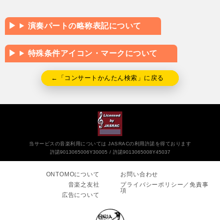
演奏パートの略称表記について
特殊条件アイコン・マークについて
←「コンサートかんたん検索」に戻る
当サービスの音楽利用については JASRACの利用許諾を得ております
許諾9013065006Y30005
許諾9013065008Y45037
ONTOMOについて
お問い合わせ
音楽之友社
プライバシーポリシー／免責事
項
広告について