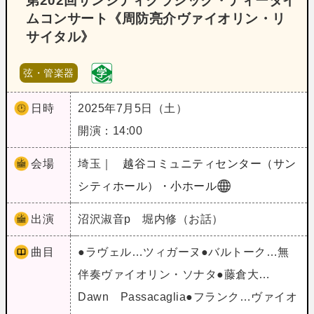
第202回サンシティクラシック・ティータイ
ムコンサート《周防亮介ヴァイオリン・リ
サイタル》
弦・管楽器
日時
2025年7月5日（土）
開演：14:00
会場
埼玉｜
越谷コミュニティセンター（サン
シティホール）・小ホール
出演
沼沢淑音p 堀内修（お話）
曲目
●ラヴェル…ツィガーヌ●バルトーク…無
伴奏ヴァイオリン・ソナタ●藤倉大…
Dawn Passacaglia●フランク…ヴァイオ