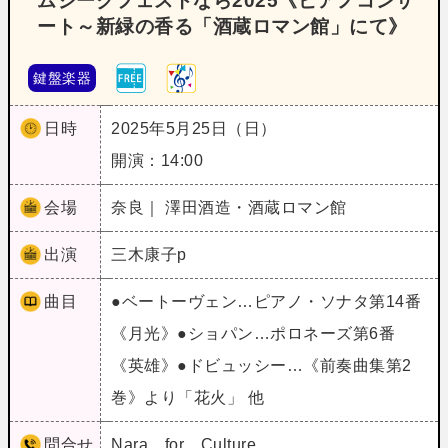
ムジークフェストなら2025《ピアノコンサ
ート～新緑の香る「酒蔵ロマン館」にて》
鍵盤楽器
日時
2025年5月25日（日）
開演：14:00
会場
奈良｜ 澤田酒造・酒蔵ロマン館
出演
三木康子p
曲目
●ベートーヴェン…ピアノ・ソナタ第14番
《月光》●ショパン…ポロネーズ第6番
《英雄》●ドビュッシー…《前奏曲集第2
巻》より「花火」 他
問合せ
Nara for Culture