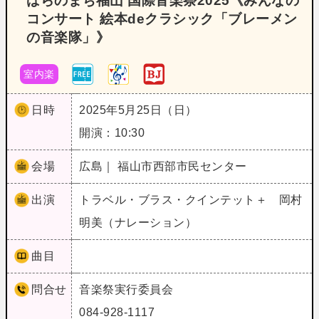
ばらのまち福山 国際音楽祭2025《みんなの
コンサート 絵本deクラシック「ブレーメン
の音楽隊」》
室内楽
日時
2025年5月25日（日）
開演：10:30
会場
広島｜ 福山市西部市民センター
出演
トラベル・ブラス・クインテット＋ 岡村
明美（ナレーション）
曲目
問合せ
音楽祭実行委員会
084-928-1117