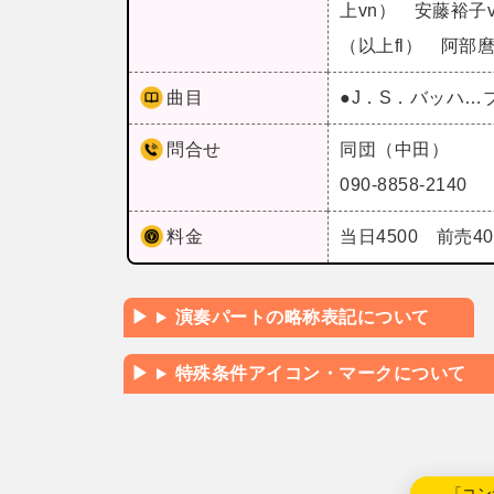
上vn） 安藤裕子
（以上fl） 阿部麿
曲目
●J．S．バッハ…
問合せ
同団（中田）
090-8858-2140
料金
当日4500 前売4
演奏パートの略称表記について
特殊条件アイコン・マークについて
←「コン