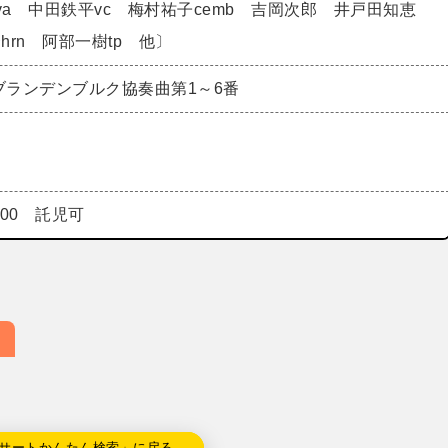
va 中田鉄平vc 梅村祐子cemb 吉岡次郎 井戸田知恵
hrn 阿部一樹tp 他〕
ブランデンブルク協奏曲第1～6番
000 託児可
サートかんたん検索」に戻る