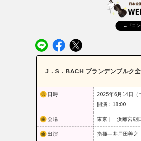
←「コン
J．S．BACH ブランデンブルク
日時
2025年6月14日
開演：18:00
会場
東京｜
浜離宮朝
出演
指揮―井戸田善之