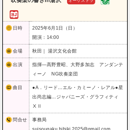
吹奏楽の響きin湯沢
オーケストラ
日時
2025年6月1日（日）
開演：14:00
会場
秋田｜ 湯沢文化会館
出演
指揮―髙野豊昭、大野多加志 アンダンテ
ィーノ NG吹奏楽団
曲目
●A．リード…エル・カミーノ・レアル●星
出尚志編…ジャパニーズ・グラフィティ
ⅩⅡ
問合せ
事務局
suisougaku.hibiki.2025@gmail.com