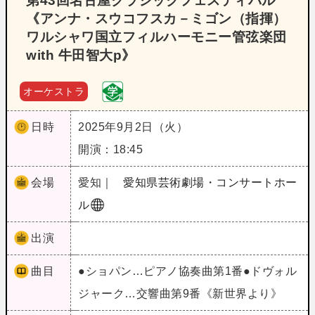
第43回名古屋クラシックフェスティバル
《アンナ・スウコフスカ－ミゴン（指揮）
ワルシャワ国立フィルハーモニー管弦楽団
with 牛田智大p》
オーケストラ
日時
2025年9月2日（火）
開演：18:45
会場
愛知｜
愛知県芸術劇場・コンサートホー
ル
出演
曲目
●ショパン…ピアノ協奏曲第1番●ドヴォル
ジャーク…交響曲第9番《新世界より》