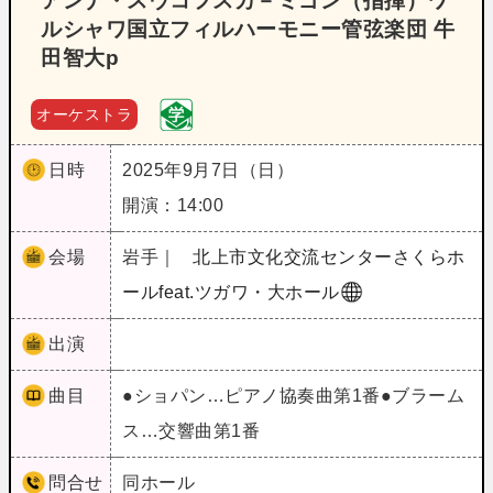
アンナ・スウコフスカ－ミゴン（指揮）ワ
ルシャワ国立フィルハーモニー管弦楽団 牛
田智大p
オーケストラ
日時
2025年9月7日（日）
開演：14:00
会場
岩手｜
北上市文化交流センターさくらホ
ールfeat.ツガワ・大ホール
出演
曲目
●ショパン…ピアノ協奏曲第1番●ブラーム
ス…交響曲第1番
問合せ
同ホール