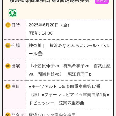
横浜弦楽四重奏団 第8回定期演奏会
室内楽
日時
2025年6月20日（金）
開演：14:00
会場
神奈川｜
横浜みなとみらいホール・小ホ
ール
出演
〔小笠原伸子vn 有馬希和子vn 百武由紀
va 間瀬利雄vc〕 堀江真理子p
曲目
●モーツァルト…弦楽四重奏曲第17番
《狩》●フォーレ…ピアノ五重奏曲第1番●
ドビュッシー…弦楽四重奏曲
問合せ
横浜バロック室内合奏団