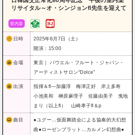
日韓国交正常化60周年記念 午後の室内楽
リサイタル～オ・シンジョンfl先生を迎えて
室内楽
日時
2025年6月7日（土）
開演：15:00
会場
東京｜ パウエル・フルート・ジャパン・
アーティストサロン“Dolce”
出演
指揮＆fl―加藤淳 梅津正好 岸上多寿
小池美和 榊原麻理子 佐藤由美子 曳地
まり（以上fl） 山崎孝子fl＆p
曲目
●ユグー…仮面舞踏会による協奏的大幻想
曲●ローゼンブラット…カルメン幻想曲●