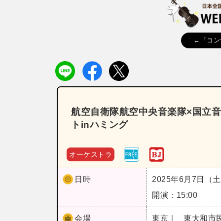
←「コン
航空自衛隊航空中央音楽隊×国立
トinハミング
オーケストラ
日時
2025年6月7日（
開演：15:00
会場
東京｜
東大和市