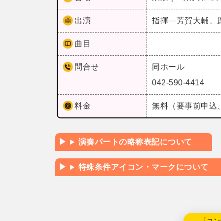
出演
指揮―芳賀大輔、
曲目
問合せ
同ホール
042-590-4414
料金
無料（要事前申込、
演奏パートの略称表記について
特殊条件アイコン・マークについて
←「コン