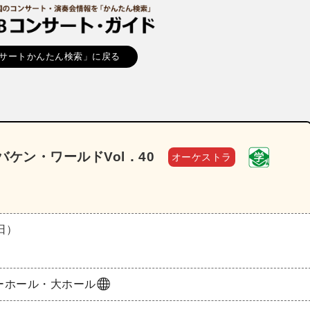
サートかんたん検索」に戻る
ケン・ワールドVol．40
オーケストラ
（日）
ーホール・大ホール