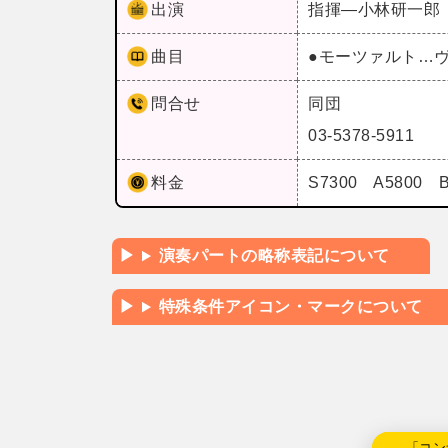
出演
指揮―小林研一郎
曲目
●モーツァルト…
問合せ
同団
03-5378-5911
料金
S7300 A5800 
演奏パートの略称表記について
特殊条件アイコン・マークについて
←「コン