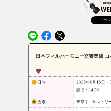
←「コン
日本フィルハーモニー交響楽団 コバ
日時
2025年6月15日
開演：14:00
会場
東京｜
サントリ