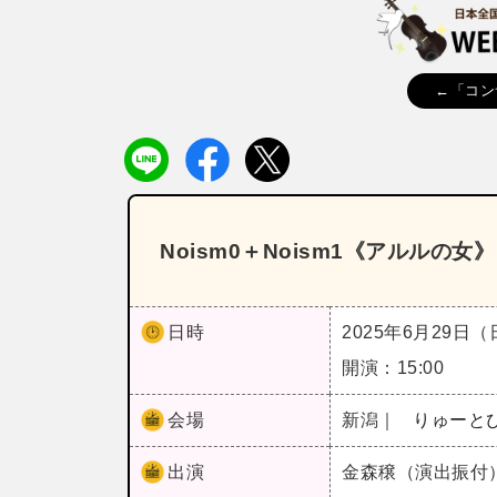
←「コン
Noism0＋Noism1《アルルの女
日時
2025年6月29日
開演：15:00
会場
新潟｜
りゅーと
出演
金森穣（演出振