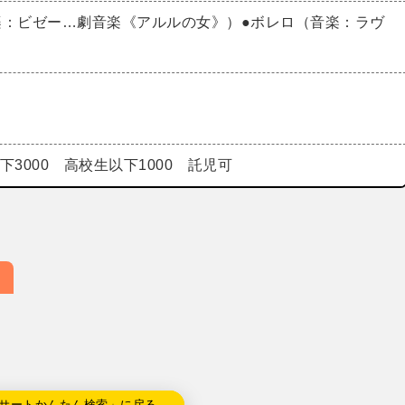
楽：ビゼー…劇音楽《アルルの女》）●ボレロ（音楽：ラヴ
以下3000 高校生以下1000 託児可
サートかんたん検索」に戻る