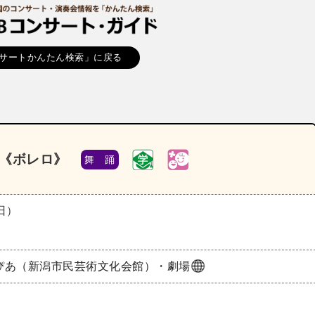
サートかんたん検索」に戻る
》《ボレロ》
舞 踊
（日）
ぴあ（新潟市民芸術文化会館）・劇場
付）